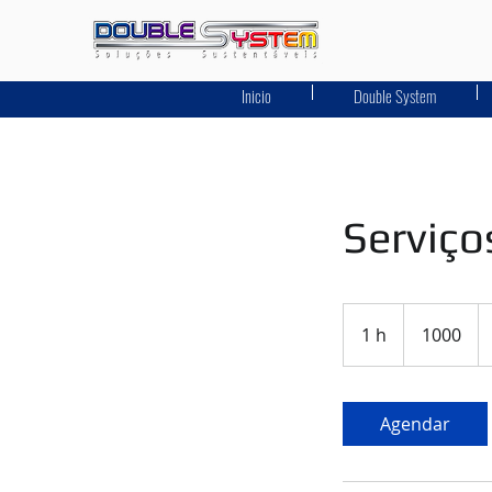
Inicio
Double System
Serviço
1000
1 h
1
1000
Agendar