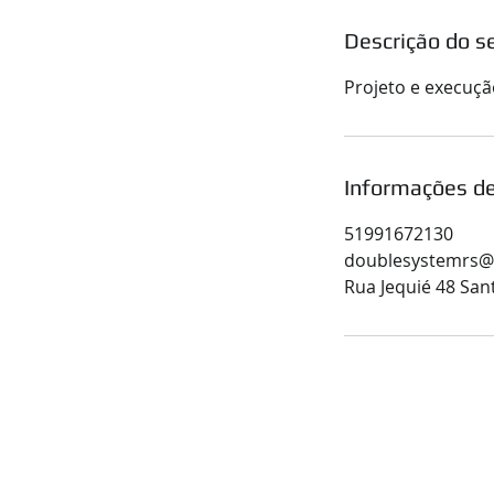
Descrição do se
Projeto e execução
Informações de
51991672130
doublesystemrs@
Rua Jequié 48 San