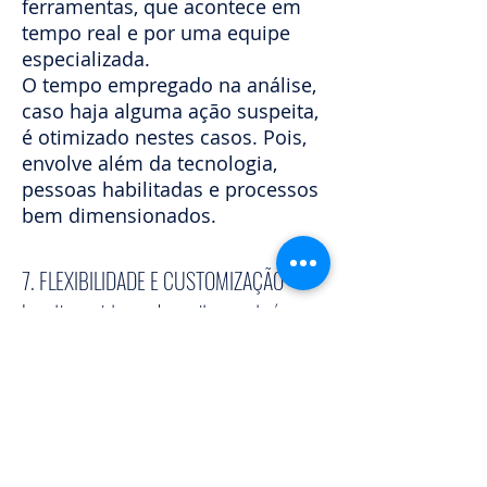
ferramentas, que acontece em
tempo real e por uma equipe
especializada.
O tempo empregado na análise,
caso haja alguma ação suspeita,
é otimizado nestes casos. Pois,
envolve além da tecnologia,
pessoas habilitadas e processos
bem dimensionados.
7. FLEXIBILIDADE E CUSTOMIZAÇÃO
Investir em sistemas de monitoramento é uma
forma de aumentar os níveis de proteção da sua
empresa. Eles inibem a ação de criminosos, mas
também funcionam como dupla checagem.
Isso porque, soluções
inteligentes para o controle de
acesso, assim como câmeras e